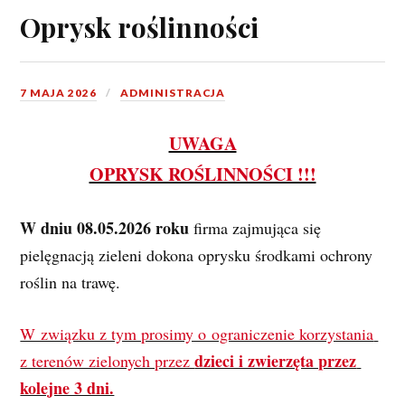
Oprysk roślinności
7 MAJA 2026
ADMINISTRACJA
UWAGA
OPRYSK ROŚLINNOŚCI !!!
W dniu 08.05.2026 roku 
firma zajmująca się 
pielęgnacją zieleni dokona oprysku środkami ochrony 
roślin na trawę.
W związku z tym prosimy o ograniczenie korzystania 
dzieci i zwierzęta przez 
z terenów zielonych przez 
kolejne 3 dni.